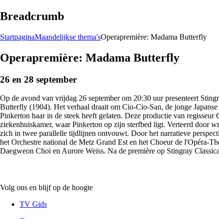
Breadcrumb
Startpagina
Maandelijkse thema's
Operapremière: Madama Butterfly
Operapremière: Madama Butterfly
26 en 28 september
Op de avond van vrijdag 26 september om 20:30 uur presenteert Stingr
Butterfly (1904). Het verhaal draait om Cio-Cio-San, de jonge Japanse 
Pinkerton haar in de steek heeft gelaten. Deze productie van regisseur G
ziekenhuiskamer, waar Pinkerton op zijn sterfbed ligt. Verteerd door w
zich in twee parallelle tijdlijnen ontvouwt. Door het narratieve perspec
het Orchestre national de Metz Grand Est en het Choeur de l'Opéra-Th
Daegweon Choi en Aurore Weiss. Na de première op Stingray Classica
Volg ons en blijf op de hoogte
TV Gids