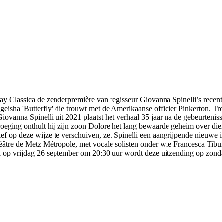
ay Classica de zenderpremière van regisseur Giovanna Spinelli’s rece
geisha 'Butterfly' die trouwt met de Amerikaanse officier Pinkerton. Tr
iovanna Spinelli uit 2021 plaatst het verhaal 35 jaar na de gebeurteniss
roeging onthult hij zijn zoon Dolore het lang bewaarde geheim over die
tief op deze wijze te verschuiven, zet Spinelli een aangrijpende nieuwe i
éâtre de Metz Métropole, met vocale solisten onder wie Francesca Tibu
 op vrijdag 26 september om 20:30 uur wordt deze uitzending op zond