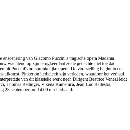
nte enscenering van Giacomo Puccini's tragische opera Madama
ouw wachtend op zijn terugkeer laat ze de gedachte niet toe dat
en uit Puccini's oorspronkelijke opera. De voorstelling begint in een
ns afkomst. Pinkerton herbeleeft zijn verleden, waardoor het verhaal
nterpretatie van dit klassieke werk neer. Dirigent Beatrice Venezi leidt
rzi, Thomas Bettinger, Vikena Kamenica, Jean-Luc Ballestra,
ag 28 september om 14:00 uur herhaald.