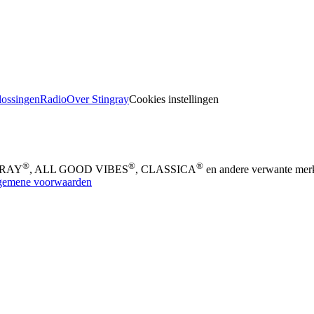
lossingen
Radio
Over Stingray
Cookies instellingen
®
®
®
NGRAY
, ALL GOOD VIBES
, CLASSICA
en andere verwante merk
gemene voorwaarden